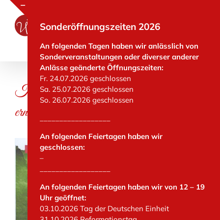
Zum
Inhalt
Toggle
Sonderöffnungszeiten 2026
springen
Sliding
Bar
An folgenden Tagen haben wir anlässlich von
Area
Sonderveranstaltungen oder diverser anderer
Anlässe geänderte Öffnungszeiten:
Fr. 24.07.2026 geschlossen
Klimaneutrales Erdgas & Strom aus
Sa. 25.07.2026 geschlossen
So. 26.07.2026 geschlossen
erneuerbaren Energien
__________________
An folgenden Feiertagen haben wir
geschlossen:
–
__________________
An folgenden Feiertagen haben wir von 12 – 19
Uhr geöffnet:
03.10.2026 Tag der Deutschen Einheit
31.10.2026 Reformationstag